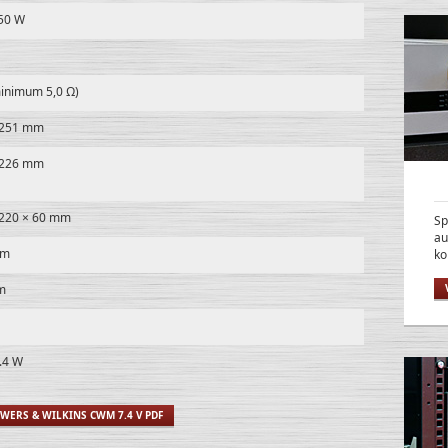
150 W
minimum 5,0 Ω)
 251 mm
 226 mm
 220 × 60 mm
Sp
au
mm
ko
m
.4 W
WERS & WILKINS CWM 7.4 V PDF