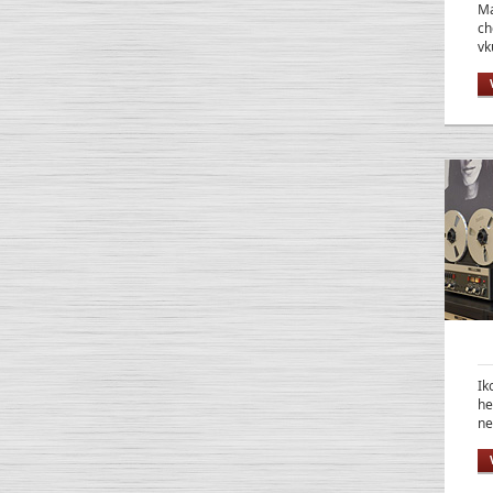
Ma
ch
vk
Ik
he
ne