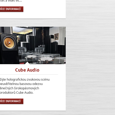
yšet a vidět víc…
VÍCE INFORMACÍ
Cube Audio
žijte holografickou zvukovou scénu
neuvěřitelnou basovou odezvu
dinečných širokopásmových
produktorů Cube Audio.
VÍCE INFORMACÍ