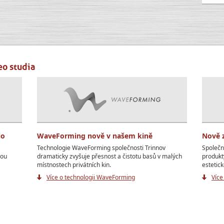
eo studia
io
WaveForming nově v našem kině
Nově 
Technologie WaveForming společnosti Trinnov
Společn
vou
dramaticky zvyšuje přesnost a čistotu basů v malých
produkt
místnostech privátních kin.
estetick
Více o technologii WaveForming
Více