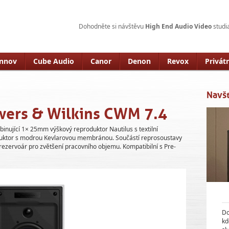
Dohodněte si návštěvu
High End Audio Video
studia
innov
Cube Audio
Canor
Denon
Revox
Privát
Navšt
ers & Wilkins CWM 7.4
inující 1× 25mm výškový reproduktor Nautilus s textilní
ktor s modrou Kevlarovou membránou. Součástí reprosoustavy
 rezervoár pro zvětšení pracovního objemu. Kompatibilní s Pre-
Do
kd