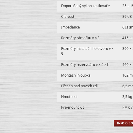
Doporučený výkon zesilovače
25 – 
Citlivost
89 dB
Impedance
6 Ω (
Rozměry rámečku v × š
415 ×
Rozměry instalačního otvoru v ×
390 ×
š
Rozměry rezervoáru v × š × h
460 ×
Montážní hloubka
102 
Přesah nad povrch zdi
6,5 m
Hmotnost
3,5 kg
Pre-mount Kit
PMK 7
INFO O BO