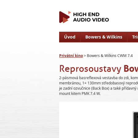
Úvod
Bowers & Wilkins
Tr
Privátní kino
> Bowers & Wilkins CWM 7.4
Reprosoustavy
Bow
2-pásmová basreflexová vestavba do zdi, komb
membránou, 1× 130mm středobasový reprodu
je zadní ozvučnice (Back Box) a také přídavný
mount kitem PMK 7.4 W.