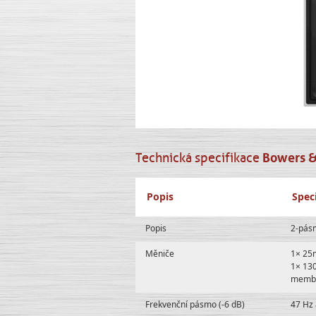
Technická specifikace
Bowers &
Popis
Spec
Popis
2-pás
Měniče
1× 25m
1× 13
memb
Frekvenční pásmo (-6 dB)
47 Hz 