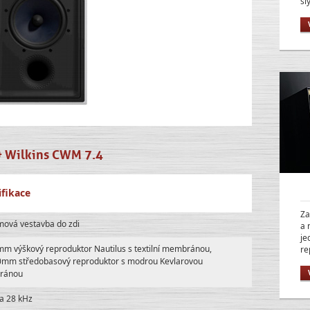
sl
 Wilkins CWM 7.4
ifikace
Za
mová vestavba do zdi
a 
je
m výškový reproduktor Nautilus s textilní membránou,
re
0mm středobasový reproduktor s modrou Kevlarovou
ránou
a 28 kHz