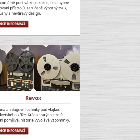
ximálně poctivá konstrukce, bezchybné
ování přístrojů, zaručeně výborný zvuk,
usný a nevtíravý design.
VÍCE INFORMACÍ
Revox
ona analogové techniky pod vlajkou
lvétského kříže. Krása starých strojů
ní pomíjivá, historie vyvolává vzpomínky.
VÍCE INFORMACÍ