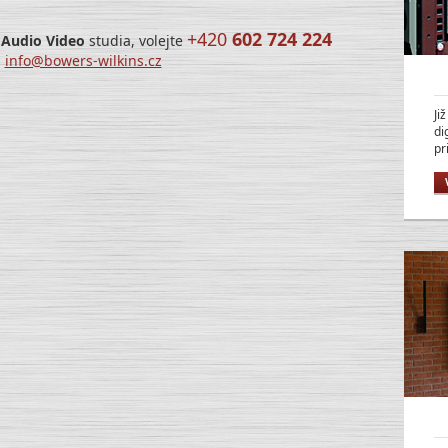
+420
602 724 224
 Audio Video
studia, volejte
a
info@bowers-wilkins.cz
Ji
di
pr