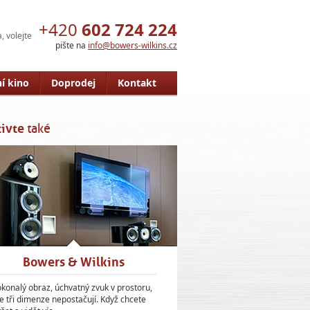
+420
602 724 224
, volejte
pište na
info@bowers-wilkins.cz
ní kino
Doprodej
Kontakt
ivte
také
Bowers & Wilkins
konalý obraz, úchvatný zvuk v prostoru,
e tři dimenze nepostačují. Když chcete