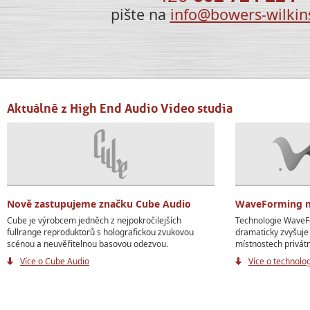
pište na
info@bowers-wilkin
Aktuálně z High End Audio Video studia
Nově zastupujeme značku Cube Audio
WaveForming n
Cube je výrobcem jedněch z nejpokročilejších
Technologie WaveFo
fullrange reproduktorů s holografickou zvukovou
dramaticky zvyšuje
scénou a neuvěřitelnou basovou odezvou.
místnostech privátn
Více o Cube Audio
Více o technolo