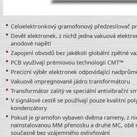
Celoelektronkový gramofonový předzesilovač 
Devět elektronek, z nichž jedna vakuová elektr
anodové napětí
Zapojení obvodů bez jakékoli globální zpětné va
PCB využívají prémiovou technologii CMT™
Precizní výběr elektronek odpovídající nadpr
Vakuově impregnované jádro transformátoru
Transformátor zalitý ve speciální antivibrační s
V signálové cestě se používají pouze kvalitní po
kondenzátory
Pokud je gramofon vybaven dvěma rameny, z ni
nainstalovanou MM přenosku a druhé MC, obě 
současně bez vzájemného ovlivňování