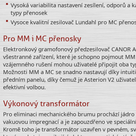
Vysoká variabilita nastavení zesílení, odporů a 
typy přenosek
Vysoce kvalitní zesilovač Lundahl pro MC přeno
Pro MM i MC přenosky
Elektronkový gramofonový předzesilovač CANOR As
všestranné zařízení, které je schopno pojmout MM
vzájemného rušení mohou uživatelé připojit oba ty
Možnosti MM a MC se snadno nastavují díky intuit
předním panelu, díky čemuž je Asterion V2 uživate
efektivní volbou.
Výkonový transformátor
Pro eliminaci mechanického brumu prochází jádro
vakuovou impregnací a je zapouzdřeno ve speciální
Kromě toho je transformátor uzavřen v pevném, s