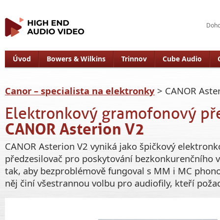
Doho
Úvod
Bowers & Wilkins
Trinnov
Cube Audio
Canor – specialista na elektronky
> CANOR Aster
Elektronkový gramofonový př
CANOR Asterion V2
CANOR Asterion V2 vyniká jako špičkový elektron
předzesilovač pro poskytování bezkonkurenčního v
tak, aby bezproblémově fungoval s MM i MC phono
něj činí všestrannou volbu pro audiofily, kteří požad