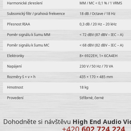
Harmonické zkreslení
MM / MC < 0,1 % / 1 VRMS
Subsonický filtr / prahová frekvence
18 dB / Octave / 18 Hz
Přesnost RIAA
0,3 dB / 20 Hz – 20 kHz
Poměr signálu k šumu MM
< 72 dBV (87 dBV – IEC – A)
Poměr signálu k šumu MC
< 68 dBV (82 dBV – IEC – A)
Elektronky
8× 6922EH, 1× 6CA4EH
Napájení
230 V / 50 Hz / 70 VA
Rozměry š × v × h
435 × 170 × 485 mm
Hmotnost
18 kg
Provedení
Stříbrné, černé
Dohodněte si návštěvu
High End Audio Vi
+420
602 724 224