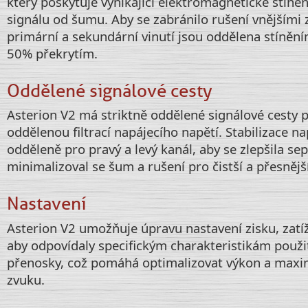
který poskytuje vynikající elektromagnetické stíněn
signálu od šumu. Aby se zabránilo rušení vnějšími z
primární a sekundární vinutí jsou oddělena stínění
50% překrytím.
Oddělené signálové cesty
Asterion V2 má striktně oddělené signálové cesty p
oddělenou filtrací napájecího napětí. Stabilizace n
odděleně pro pravý a levý kanál, aby se zlepšila se
minimalizoval se šum a rušení pro čistší a přesnějš
Nastavení
Asterion V2 umožňuje úpravu nastavení zisku, zatíž
aby odpovídaly specifickým charakteristikám použ
přenosky, což pomáhá optimalizovat výkon a maxim
zvuku.